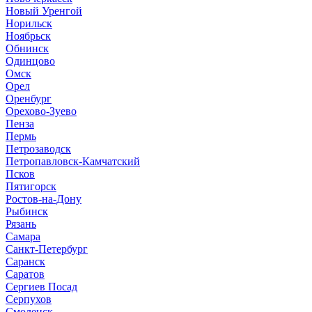
Новый Уренгой
Норильск
Ноябрьск
Обнинск
Одинцово
Омск
Орел
Оренбург
Орехово-Зуево
Пенза
Пермь
Петрозаводск
Петропавловск-Камчатский
Псков
Пятигорск
Ростов-на-Дону
Рыбинск
Рязань
Самара
Санкт-Петербург
Саранск
Саратов
Сергиев Посад
Серпухов
Смоленск