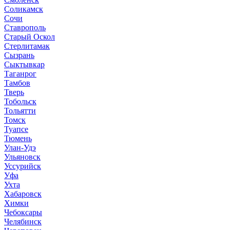
Соликамск
Сочи
Ставрополь
Старый Оскол
Стерлитамак
Сызрань
Сыктывкар
Таганрог
Тамбов
Тверь
Тобольск
Тольятти
Томск
Туапсе
Тюмень
Улан-Удэ
Ульяновск
Уссурийск
Уфа
Ухта
Хабаровск
Химки
Чебоксары
Челябинск