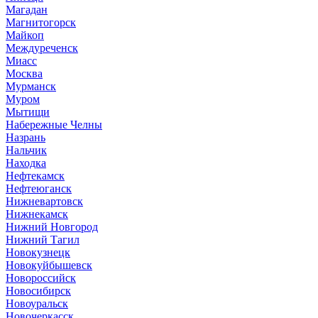
Магадан
Магнитогорск
Майкоп
Междуреченск
Миасс
Москва
Мурманск
Муром
Мытищи
Набережные Челны
Назрань
Нальчик
Находка
Нефтекамск
Нефтеюганск
Нижневартовск
Нижнекамск
Нижний Новгород
Нижний Тагил
Новокузнецк
Новокуйбышевск
Новороссийск
Новосибирск
Новоуральск
Новочеркасск