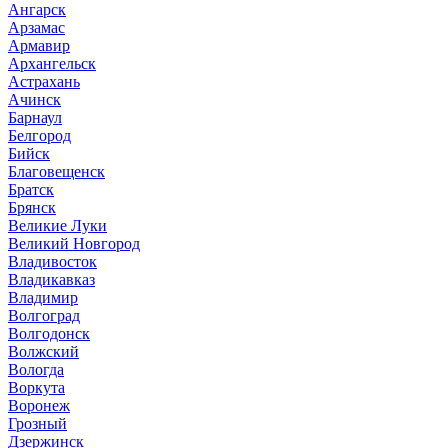
Ангарск
Арзамас
Армавир
Архангельск
Астрахань
Ачинск
Барнаул
Белгород
Бийск
Благовещенск
Братск
Брянск
Великие Луки
Великий Новгород
Владивосток
Владикавказ
Владимир
Волгоград
Волгодонск
Волжский
Вологда
Воркута
Воронеж
Грозный
Дзержинск