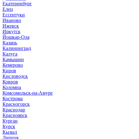
Екатеринбург
Елец
Ессентуки
Иваново
Ижевск
Иркутск
Йошкар-Ола
Казань
Калининград
Калуга
Камышин
Кемерово
Киров
Кисловодск
Ковров
Коломна
Комсомольск-на-Амуре
Кострома
Красногорск
Краснодар
Красноярск
Курган
Курск
Кызыл
Липецк